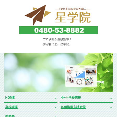
子どもを育てる・伸ばす教育塾。埼玉県久喜市
プロ講師が直接指導！
｜星学院
夢が育つ塾「星学院」
HOME
小･中学校講座
高校講座
各種推薦入試対策
塾概要