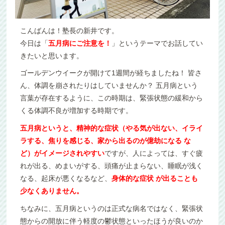
こんばんは！塾長の新井です。
今日は「
五月病にご注意を！
」というテーマでお話してい
きたいと思います。
ゴールデンウイークが開けて1週間が経ちましたね！ 皆さ
ん、体調を崩されたりはしていませんか？ 五月病という
言葉が存在するように、この時期は、緊張状態の緩和から
くる体調不良が増加する時期です。
五月病というと、精神的な症状（やる気が出ない、イライ
ラする、焦りを感じる、家から出るのが億劫になる な
ど）がイメージされやすい
ですが、人によっては、すぐ疲
れが出る、めまいがする、頭痛が止まらない、睡眠が浅く
なる、起床が悪くなるなど、
身体的な症状 が出ることも
少なくありません。
ちなみに、五月病というのは正式な病名ではなく、緊張状
態からの開放に伴う軽度の鬱状態といったほうが良いのか