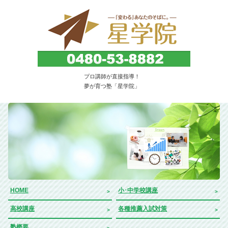
子どもを育てる・伸ばす教育塾。埼玉県久喜市
プロ講師が直接指導！
｜星学院
夢が育つ塾「星学院」
HOME
小･中学校講座
高校講座
各種推薦入試対策
塾概要