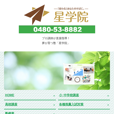
子どもを育てる・伸ばす教育塾。埼玉県久喜市
プロ講師が直接指導！
｜星学院
夢が育つ塾「星学院」
HOME
小･中学校講座
高校講座
各種推薦入試対策
塾概要