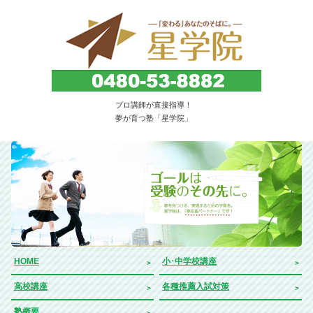
子どもを育てる・伸ばす教育塾。埼玉県久喜市
プロ講師が直接指導！
｜星学院
夢が育つ塾「星学院」
HOME
小･中学校講座
高校講座
各種推薦入試対策
塾概要