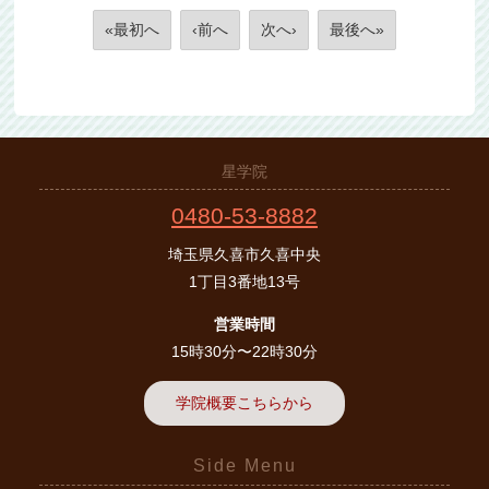
«最初へ
‹前へ
次へ›
最後へ»
星学院
0480-53-8882
埼玉県久喜市久喜中央
1丁目3番地13号
営業時間
15時30分〜22時30分
学院概要こちらから
Side Menu