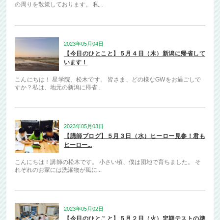
の周りを散策しております。 私...
2023年05月04日
【今日のひとこと】５月４日（木）新潟に帰省して
います！
こんにちは！ 星学院、松木です。 皆さま、どの様なGWをお過ごしで
すか？私は、地元の新潟に帰省...
2023年05月03日
【講師ブログ】５月３日（水）ヒーロー見参！君も
ヒーロー...
こんにちは！講師の松木です。 小さい頃、僕は団地で育ちました。 そ
れぞれのお家には洗濯物が風に...
2023年05月02日
【今日のひとこと】５月２日（火）定期テストの準