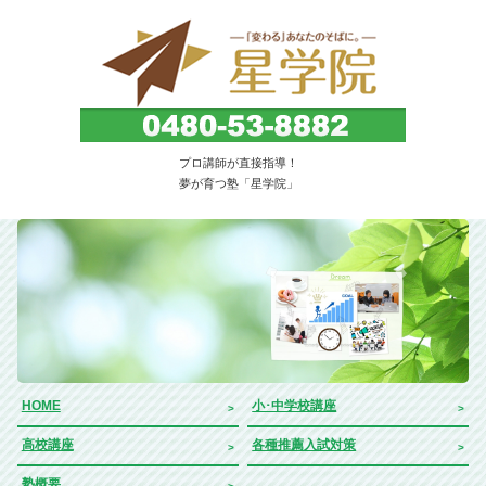
子どもを育てる・伸ばす教育塾。埼玉県久喜市
プロ講師が直接指導！
｜星学院
夢が育つ塾「星学院」
HOME
小･中学校講座
高校講座
各種推薦入試対策
塾概要